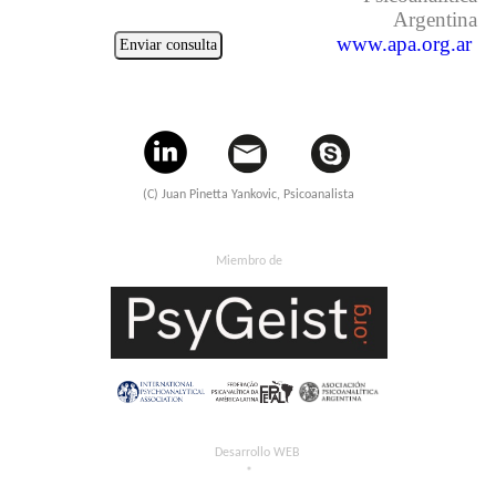
Argentina
www.apa.org.ar
(C) Juan Pinetta Yankovic, Psicoanalista
Miembro de
Desarrollo WEB
*