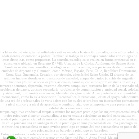
La labor de psicoterapia psicodinámica está orientada a la atención psicológica de niños, adultos,
adolescentes, orientación a padres. También se trabaja en abordajes combnados con colegas de
otras disciplnas, como psiquiatras. La consulta psicológica se realiza en forma presencial en el
consultorio ubicado en Belgrano R / Villa Urquiza,de la Ciudad Autónoma de Buenos Aires.
También se atienden consultas psicológicas en forma online, con pacientes de de diferentes
ciudades de Argentina y el mundo, como México, España, Perú, Chile, República Dominicana,
Costa Rica, Guatemala, Ecuador, por ejemplo, además del Reino Unido. El alcance de las
sesiones incluye abordajes en trastornos de ansiedad, ataque de pánico (o crisis de angustia),
inhibiciones y/o fobias sociales y/orelacionales, familias, consumos problemáticos, miedos y
terrores nocturnos, depresión, trastorno obsesivo compulsivo, trastorno limite de la personalidad,
problemas de pareja, autismo secundario, problemas de comunicación y ansiedad social, soledad
y aislamient, problemáticas sexuales, identidad de género, etc. Al ser parte de una comunidad
internacional, como lo es la Asociación Psicoanalítica Internacional, existe el apoyo colaborativo
de una red de profesionales de varis países con los cuales se produce un intercambio permanente
a nivel clínico y a nivel de aprendizaje continuo, algo que es importante para preservar la
calidad de la atención clinica
terapia cognitivo conductual terapia sistemica los mejores psicologos los mejores psicoanalistas el
mejor psicologo el mejor psicoanalista la mejor terapia psicologo en madrid psicoanalista en
madrid psicologo en ciudad de mexico psicoanalista en ciudad de mexico psicologo en santiago
de chile psicoanalista en santiago de chile psicologo en lima psicoanalista en lima psicologo en
montevideo psicoanalista en montevideo psicologo en punta del este psicoanalista en punta del
este psicoanalista en barcelona psicologo en barcelona
Entre los autores de referencia en mi entrenamiento personal como psicoteraeuta psicodinámico
he tomado herramientas de maestros como Sigmund Freud, Anna Freud, Melanie Klein, Otto